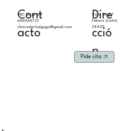
Cont
Dire
Calle Real 7
987 55 10 40
Fabero (León)
655965737
24420
clinicadentalgago@gmail.com
acto
cció
n
Pide cita