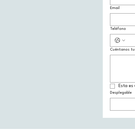
Email
Teléfono
Cuéntanos tu
Esta es 
Desplegable