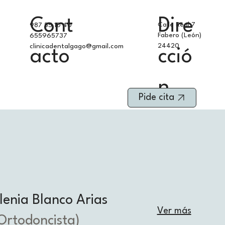
Cont
Dire
Calle Real 7
987 55 10 40
Fabero (León)
655965737
24420
clinicadentalgago@gmail.com
acto
cció
n
Pide cita
lenia Blanco Arias
Ver más
Ortodoncista)