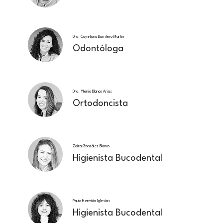
Dra. Cayetana Barrilero Martín
Odontóloga
Dra. Ylenia Blanco Arias
Ortodoncista
Zaira González Blanco
Higienista Bucodental
Paula Hermida Iglesias
Higienista Bucodental