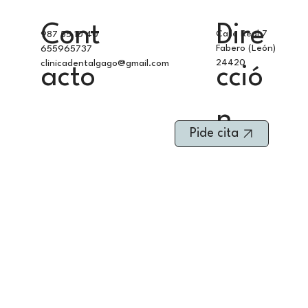
Cont
Dire
Calle Real 7
987 55 10 40
Fabero (León)
655965737
24420
clinicadentalgago@gmail.com
acto
cció
n
Pide cita